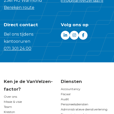
2361 HG Warmond
info@vanvelzenaa.nl
direct
Bereken route
Direct contact
Volg ons op
Bel ons tijdens
kantooruren
071 301 24 00
Ken je de VanVelzen-
Diensten
factor?
Accountancy
Fiscaal
Over ons
Audit
Missie & visie
Personeelsdiensten
Team
Administratieve dienstverlening
Kreston