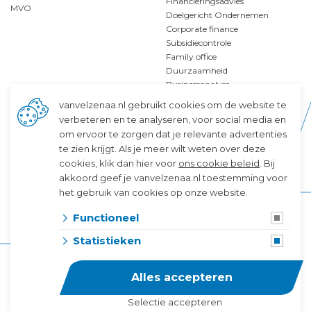
Financieringsadvies
MVO
Doelgericht Ondernemen
Corporate finance
Subsidiecontrole
Family office
Duurzaamheid
Businessanalyse
vanvelzenaa.nl gebruikt cookies om de website te
verbeteren en te analyseren, voor social media en
om ervoor te zorgen dat je relevante advertenties
Specialismen
Service
te zien krijgt. Als je meer wilt weten over deze
cookies, klik dan hier voor
ons cookie beleid
. Bij
Familiebedrijven
Disclaimer
akkoord geef je vanvelzenaa.nl toestemming voor
Greenport
Algemene voorwaarden
Bouw
Privacy & Cookies
het gebruik van cookies op onze website.
Zorg en welzijn
In het publiek belang
Functioneel
Kenniseconomie
Klokkenluidersregeling
Klanttevredenheid
Statistieken
Alles accepteren
Selectie accepteren