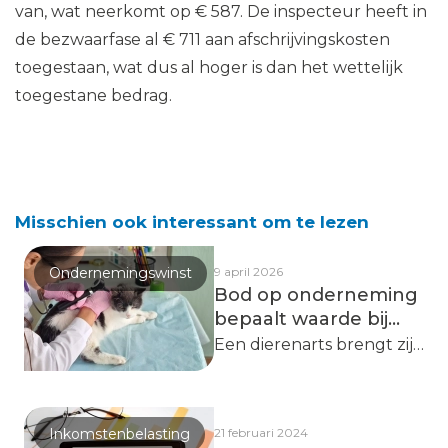
van, wat neerkomt op € 587. De inspecteur heeft in
de bezwaarfase al € 711 aan afschrijvingskosten
toegestaan, wat dus al hoger is dan het wettelijk
toegestane bedrag.
Misschien ook interessant om te lezen
Ondernemingswinst
9 april 2026
Bod op onderneming
bepaalt waarde bij
inbreng
Een dierenarts brengt zijn
praktijk in een bv in en
waardeert de goodwill op
€ 400.000. Kort daarvoor
Inkomstenbelasting
21 februari 2024