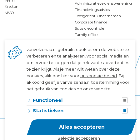
Team
Administratieve dienstverlening
Kreston
Financieringsadvies
MVO
Doelgericht Ondernemen
Corporate finance
Subsidiecontrole
Family office
Duurzaamheid
Businessanalyse
vanvelzenaa.nl gebruikt cookies om de website te
verbeteren en te analyseren, voor social media en
om ervoor te zorgen dat je relevante advertenties
te zien krijgt. Als je meer wilt weten over deze
Specialismen
Service
cookies, klik dan hier voor
ons cookie beleid
. Bij
akkoord geef je vanvelzenaa.nl toestemming voor
Familiebedrijven
Disclaimer
het gebruik van cookies op onze website.
Greenport
Algemene voorwaarden
Bouw
Privacy & Cookies
Functioneel
Zorg en welzijn
In het publiek belang
Kenniseconomie
Klokkenluidersregeling
Statistieken
Klanttevredenheid
Alles accepteren
Selectie accepteren