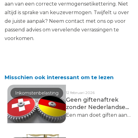
aan van een correcte vermogensetikettering. Niet
altijd is sprake van keuzevermogen. Twijfelt u over
de juiste aanpak? Neem contact met ons op voor
passend advies om vervelende verrassingen te
voorkomen.
Misschien ook interessant om te lezen
Inkomstenbelasting
12 februari 2026
Geen giftenaftrek
zonder Nederlandse
anbi-registratie
Een man doet giften aan
instellingen in Duitsland
en Zwitserland. Deze