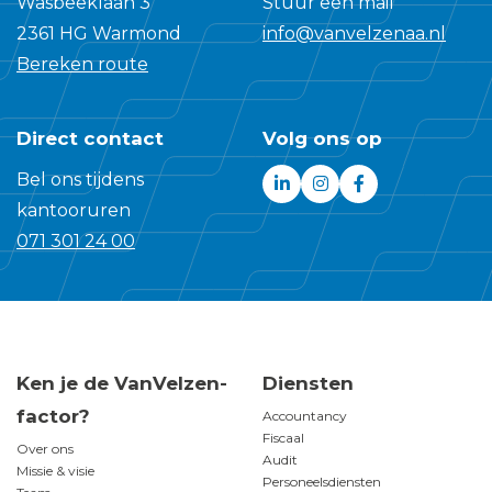
Wasbeeklaan 3
Stuur een mail
de Pensioenwet heeft
2361 HG Warmond
info@vanvelzenaa.nl
een werknemer bij
Bereken route
wisseling van werkgever
het recht
Direct contact
Volg ons op
Bel ons tijdens
kantooruren
071 301 24 00
Ken je de VanVelzen-
Diensten
factor?
Accountancy
Fiscaal
Over ons
Audit
Missie & visie
Personeelsdiensten