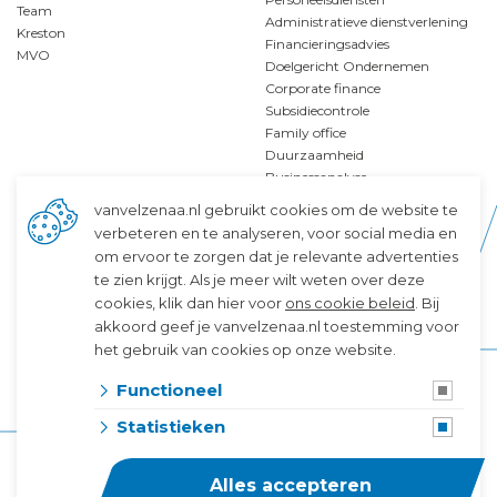
Team
Administratieve dienstverlening
Kreston
Financieringsadvies
MVO
Doelgericht Ondernemen
Corporate finance
Subsidiecontrole
Family office
Duurzaamheid
Businessanalyse
vanvelzenaa.nl gebruikt cookies om de website te
verbeteren en te analyseren, voor social media en
om ervoor te zorgen dat je relevante advertenties
Specialismen
Service
te zien krijgt. Als je meer wilt weten over deze
cookies, klik dan hier voor
ons cookie beleid
. Bij
Familiebedrijven
Disclaimer
akkoord geef je vanvelzenaa.nl toestemming voor
Greenport
Algemene voorwaarden
Bouw
Privacy & Cookies
het gebruik van cookies op onze website.
Zorg en welzijn
In het publiek belang
Functioneel
Kenniseconomie
Klokkenluidersregeling
Klanttevredenheid
Statistieken
Alles accepteren