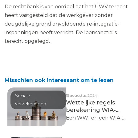
De rechtbank is van oordeel dat het UWV terecht
heeft vastgesteld dat de werkgever zonder
deugdelijke grond onvoldoende re-integratie-
inspanningen heeft verricht. De loonsanctie is
terecht opgelegd.
Misschien ook interessant om te lezen
Sociale
15 augustus 2024
Wettelijke regels
verzekeringen
berekening WIA-
dagloon zijn
Een WW- en een WIA-
discriminerend
uitkering worden
berekend op basis van