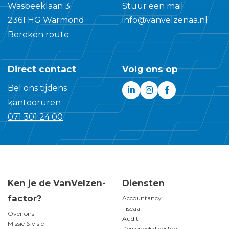
alle aandelen in de bv van
Wasbeeklaan 3
Stuur een mail
de vader die acht
2361 HG Warmond
info@vanvelzenaa.nl
bedrijfspanden bezit in
Bereken route
dezelfde plaats. Twee
Direct contact
Volg ons op
Bel ons tijdens
kantooruren
071 301 24 00
Ken je de VanVelzen-
Diensten
factor?
Accountancy
Fiscaal
Over ons
Audit
Missie & visie
Personeelsdiensten